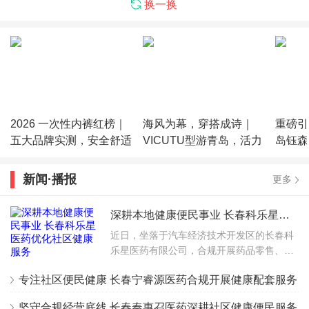
换一换
2026 一次性内裤红榜｜
海风为幕，穿搭成诗｜
重磅引
五大品牌实测，安全舒适
VICUTU型游青岛，活力
岛钰森
天花板在这里
自在登场
刘桂香
新闻·播报
更多
深耕本地健康便民事业 长春科乐星医药优化社区健康服务
近日，坐落于汽车经济技术开发区的长春科
乐星医药有限公司，合规开展药品零售、一
二类医疗器械、预包装保健食品售卖以及公
专注社区便民健康 长春宁睿源医药合规开展健康配套服务
益性健康咨询相关业务，打造家门口的综合
便民健康站点，服
坚守合规经营底线 长春奉惠召医药深耕社区健康便民服务