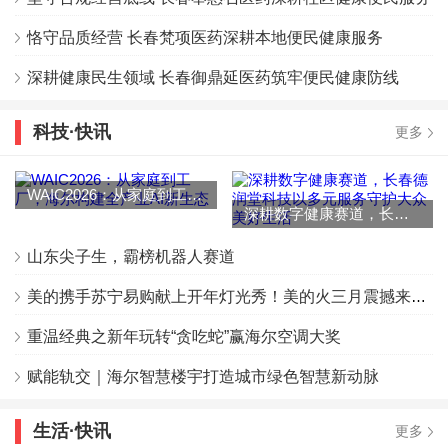
恪守品质经营 长春梵项医药深耕本地便民健康服务
深耕健康民生领域 长春御鼎延医药筑牢便民健康防线
科技·快讯
更多
WAIC2026：从家庭到工厂，海尔构建全产业AI新生态
深耕数字健康赛道，长春德润堂科技以多元服务守护大众美好生活
山东尖子生，霸榜机器人赛道
美的携手苏宁易购献上开年灯光秀！美的火三月震撼来袭，超绝福利“高能”释出！
重温经典之新年玩转“贪吃蛇”赢海尔空调大奖
赋能轨交｜海尔智慧楼宇打造城市绿色智慧新动脉
生活·快讯
更多