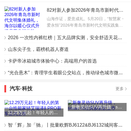
82对新人参加2026年青岛市新时代文明集体婚礼，海尔以暖心仪式升级员工幸福体验
山海作证，爱意成礼。5月20日，“智慧家・
爱永恒”2026年青岛市新时代文明实践集体
婚礼海尔专场举行，来自海尔的82对新人共
2026 一次性内裤红榜｜五大品牌实测，安全舒适天花板在这里
赴幸福之约。本届集体婚礼由青岛市委宣传
部
山东尖子生，霸榜机器人赛道
卡萨帝冰箱城市体验中心：高端用户的首选
“光合悬木”：青理学生着眼公交站点，推动绿色城市微更新
汽车·科技
更多
新奢灵动SUV再升级，smart #1经典焕新款上市
12.29万元起！年轻人的第一台性能家轿艾瑞泽8 PRO新车正式上市
智「辉」加「驰」丨批量欧辉BJ6122&BJ6132城间客车交付衢州丰驰客运