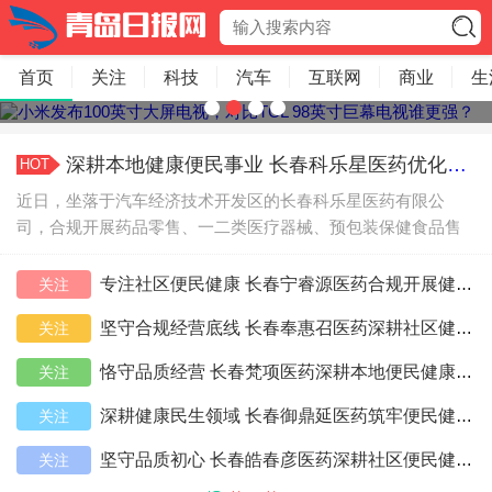
首页
关注
科技
汽车
互联网
商业
生
小米发布100英寸大屏电视，对比TCL 98英寸巨幕电视谁更强？
深耕本地健康便民事业 长春科乐星医药优化社区健康服务
HOT
近日，坐落于汽车经济技术开发区的长春科乐星医药有限公
司，合规开展药品零售、一二类医疗器械、预包装保健食品售
卖以及公益性健康咨询相关业务，打造家门口的综合便民健康
站点，服
专注社区便民健康 长春宁睿源医药合规开展健康配套服务
关注
坚守合规经营底线 长春奉惠召医药深耕社区健康便民服务
关注
恪守品质经营 长春梵项医药深耕本地便民健康服务
关注
深耕健康民生领域 长春御鼎延医药筑牢便民健康防线
关注
坚守品质初心 长春皓春彦医药深耕社区便民健康服务
关注